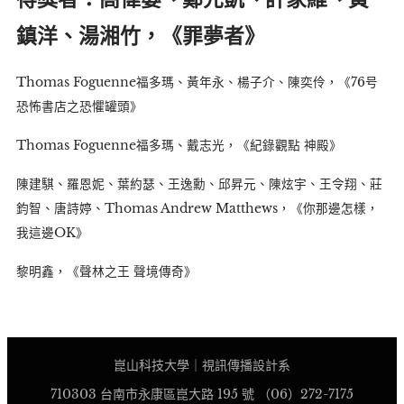
鎮洋、湯湘竹，《罪夢者》
Thomas Foguenne福多瑪、黃年永、楊子介、陳奕伶，《76号
恐怖書店之恐懼罐頭》
Thomas Foguenne福多瑪、戴志光，《紀錄觀點 神殿》
陳建騏、羅恩妮、葉約瑟、王逸勳、邱昇元、陳炫宇、王令翔、莊
鈞智、唐詩婷、Thomas Andrew Matthews，《你那邊怎樣，
我這邊OK》
黎明鑫，《聲林之王 聲境傳奇》
崑山科技大學｜視訊傳播設計系
710303 台南市永康區崑大路 195 號 （06）272-7175