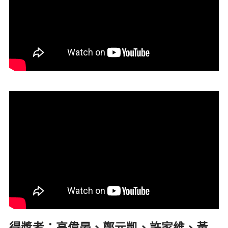
得獎者：高偉晏、鄭元凱、許家維、黃