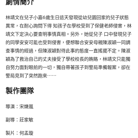
劇情簡介
林靖文在兒子小嘉6歲生日這天發現從幼兒園回家的兒子狀態
異常，在耐心詢問下得 知孩子在學校受到了保健老師侵害，林
靖文下定決心要查明事情真相。另外，她從兒子 口中發現兒子
的同學安安可能也受到侵害，便想聯合安安母親陳淑穎一同調
查事情的經過，但陳淑穎對待此事的態度一直搖擺不定。陳淑
穎為了救治自己的丈夫接受了學校校長的賄賂，林靖文只能獨
自努力面對眼前的一切，獨自帶著孩子到警局準備報案，卻在
警局見到了突然跑來⋯⋯
製作團隊
導演：宋婕嵐
副導：莊家敏
製片：何孟璇