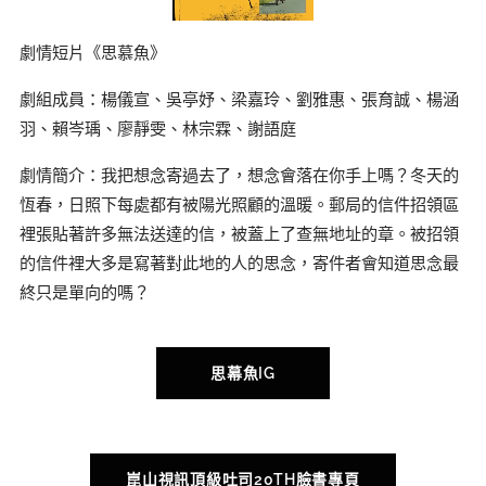
劇情短片《思慕魚》
劇組成員：楊儀宣、吳亭妤、梁嘉玲、劉雅惠、張育誠、楊涵
羽、賴岑瑀、廖靜雯、林宗霖、謝語庭
劇情簡介：我把想念寄過去了，想念會落在你手上嗎？冬天的
恆春，日照下每處都有被陽光照顧的溫暖。郵局的信件招領區
裡張貼著許多無法送達的信，被蓋上了查無地址的章。被招領
的信件裡大多是寫著對此地的人的思念，寄件者會知道思念最
終只是單向的嗎？
思幕魚IG
崑山視訊頂級吐司20TH臉書專頁