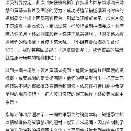
深受各界肯定，此次《妹仔檳榔攤》在指導老師帶領導演王琇
慧和黃靖茹製片及團隊的努力，成功將這部描述濃濃台灣味的
檳榔攤文化推上國際電影舞台。副導演汪維新表示，該影片從
田野調查、劇本修改、南北試鏡、搭設場景到拍攝完成，共歷
時八個多月，終於圓滿殺青。導演王琇慧笑說：「很多路人經
過我們的檳榔攤，會停下來大喊：『小姐有賣檳榔嗎？菁仔
100！』我就笑笑回答說：『還沒開張喔！』我們搭設的場景
就是原汁原味的檳榔攤啦！」
談到拍攝主場景，製片黃靖茹提到，這間炫麗霓虹燈圍繞的檳
榔攤，最要感謝的是美術團隊，他們的專業與付出，把原本已
經殘破不堪的檳榔攤及貨櫃重新翻修，依原樣打造出劇中希望
呈現的場景樣貌，一群人沒日沒夜的趕工製作，終於完成劇中
場景。
指導老師趙品灃表示，一開始跟學生討論劇本時，知道學生想
以檳榔攤做為故事發想的題材，感到非常認同，因為它刻劃了
台灣非常特殊的檳榔西施文化，甚至興盛期從北到南還串成了