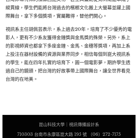
縱貫線，學生們能將台灣過去的檳榔文化搬上大螢幕並躍上國
際舞台，拿下多個獎項，實屬難得，替他們開心。
視訊系主任胡佩芸表示，系上過去20年，培育了不少優秀的電
影人，更有不少系友獲得金鐘獎與金馬獎的殊榮。另外，系上
的影視師資也都拿下多座金鐘、金馬、金穗等獎項，再加上系
上投注在器材設備的資源與業界同步，相信每個到崑大視訊系
的學生，能在四年扎實的培育下，圓一個電影夢，期許學生透
過自己的鏡頭，把台灣的好故事帶上國際舞台，讓全世界看見
台灣的在地美。
崑山科技大學｜視訊傳播設計系
710303 台南市永康區崑大路 195 號 （06）272-7175