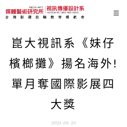
崑大視訊系《妹仔
檳榔攤》揚名海外!
單月奪國際影展四
大獎
2021-06-24