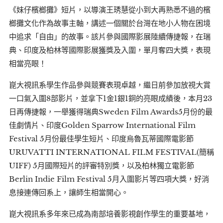
《妹仔檳榔攤》短片，以導演王琇慧從小到大再熟悉不過的檳
榔攤文化作為故事主軸，講述一個關於台灣在地小人物在困境
中追求「自由」的故事。該片參與國際影展陸續傳捷報，在瑞
典、印度及柏林等國際影展獲獎及入圍，單月奪四大獎，表現
相當亮眼！
崑大視訊系學生作品參與競賽表現卓越，繼日前參加放視大賞
一口氣入圍8部影片，並拿下1金1銀1銅的亮眼成績後，本月23
日再傳捷報，一舉獲得瑞典Sweden Film Awards5月份的最
佳劇情片、印度Golden Sparrow International Film
Festival 5月份最佳學生短片、印度烏魯瓦蒂國際電影節
URUVATTI INTERNATIONAL FILM FESTIVAL(簡稱
UIFF) 5月國際短片的評審特別獎，以及柏林獨立電影節
Berlin Indie Film Festival 5月入圍影片等四項大獎，好消
息接連傳回系上，讓師生相當開心。
崑大視訊系多年來已成為南部培養影視創作學生的重要基地，