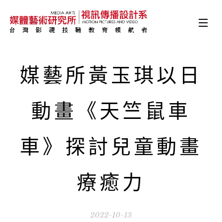
媒藝所黃玉琪以日
動畫《天竺鼠車
車》探討兒童動畫
療癒力
2022-10-13