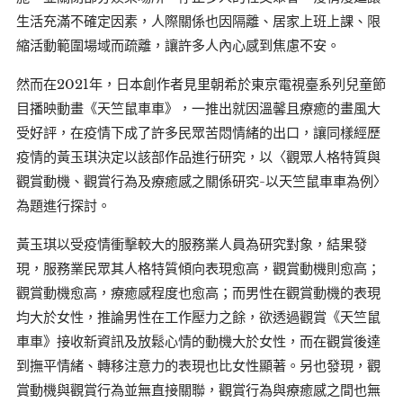
生活充滿不確定因素，人際關係也因隔離、居家上班上課、限
縮活動範圍場域而疏離，讓許多人內心感到焦慮不安。
然而在2021年，日本創作者見里朝希於東京電視臺系列兒童節
目播映動畫《天竺鼠車車》，一推出就因溫馨且療癒的畫風大
受好評，在疫情下成了許多民眾苦悶情緒的出口，讓同樣經歷
疫情的黃玉琪決定以該部作品進行研究，以〈觀眾人格特質與
觀賞動機、觀賞行為及療癒感之關係研究-以天竺鼠車車為例〉
為題進行探討。
黃玉琪以受疫情衝擊較大的服務業人員為研究對象，結果發
現，服務業民眾其人格特質傾向表現愈高，觀賞動機則愈高；
觀賞動機愈高，療癒感程度也愈高；而男性在觀賞動機的表現
均大於女性，推論男性在工作壓力之餘，欲透過觀賞《天竺鼠
車車》接收新資訊及放鬆心情的動機大於女性，而在觀賞後達
到撫平情緒、轉移注意力的表現也比女性顯著。另也發現，觀
賞動機與觀賞行為並無直接關聯，觀賞行為與療癒感之間也無