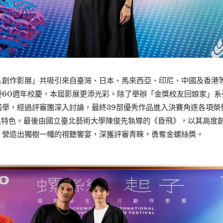
創作影展」共吸引來自臺灣、日本、馬來西亞、印尼、中國及香港等
慶60週年校慶，本屆影展更添光彩。除了舉辦「金獎校友回娘家」系
盛舉，經過評審團深入討論，最終39部優秀作品進入決賽角逐各項榮
具特色。最後由國立臺北藝術大學陳俊先執導的《昏飛》，以其高度
，營造出獨樹一幟的視聽饗宴，深獲評審青睞，勇奪金螺絲獎。