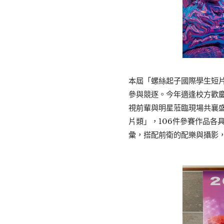
本屆「螺絲起子國際學生短片
參與競逐。今年適逢校方歡
視前輩與明星蒞臨現場共襄
片類」，106件參賽作品各
彙，搭配前衛的配樂與攝影