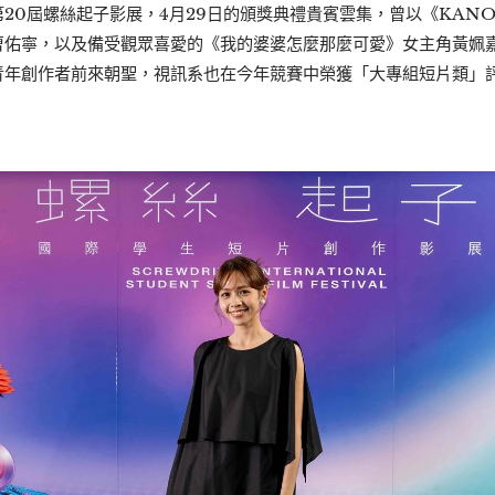
20屆螺絲起子影展，4月29日的頒獎典禮貴賓雲集，曾以《KANO
曹佑寧，以及備受觀眾喜愛的《我的婆婆怎麼那麼可愛》女主角黃姵
青年創作者前來朝聖，視訊系也在今年競賽中榮獲「大專組短片類」