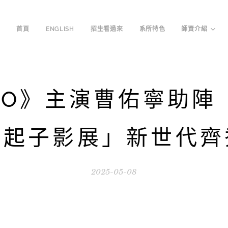
首頁
ENGLISH
招生看過來
系所特色
師資介紹
NO》主演曹佑寧助陣 
絲起子影展」新世代齊
2025-05-08