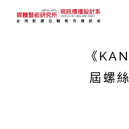
《KA
屆螺