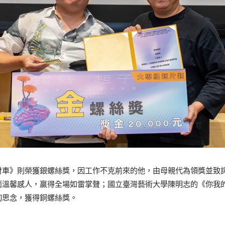
財車》則榮獲銀螺絲獎，因工作不克前來的他，由母親代為領獎並致
面溫馨感人，贏得全場如雷掌聲；國立臺灣藝術大學陳明志的《你我
切思念，獲得銅螺絲獎。