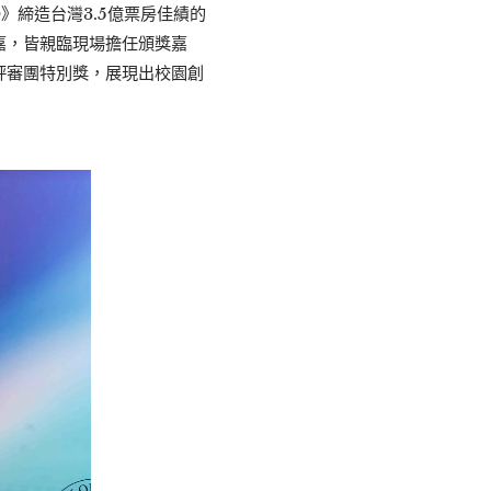
》締造台灣3.5億票房佳績的
嘉，皆親臨現場擔任頒獎嘉
評審團特別獎，展現出校園創