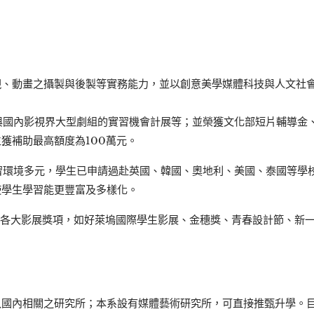
電視、動畫之攝製與後製等實務能力，並以創意美學媒體科技與人文社
參與國內影視界大型劇組的實習機會
計展等；並榮獲文化部短片輔導金
獲補助最高額度為100萬元。
學習環境多元，學生已申請過赴英國、韓國、奧地利、美國、泰國等學
使學生學習能更豐富及多樣化。
外各大影展獎項，如好萊塢國際學生影展、金穗獎、青春設計節、新
入國內相關之研究所；本系設有媒體藝術研究所，可直接推甄升學。