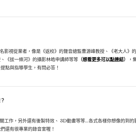
著名影視從業者，像是《返校》的聲音總監曹源峰教授、《老大人》
授、《拔一條河》的攝影林皓申講師等等
（
想看更多可以點連結
）
，
去提點與指導學生，有問必答！
樣？
關工作，另外還有後製特效、 3D動畫等等...各式各樣你想像的到
我們還有很專業的錄音室喔！