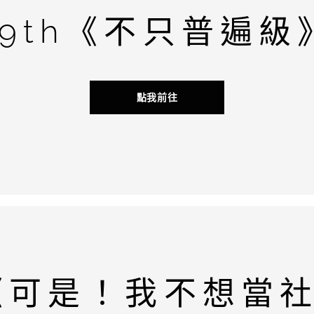
19th《不只普遍級
點我前往
h《可是！我不想當