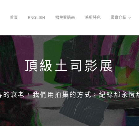
首頁
ENGLISH
招生看過來
系所特色
師資介紹
頂級土司影展
春的衰老，我們用拍攝的方式，紀錄那永恆