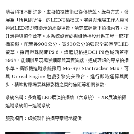
隨著科技不斷進步，虛擬拍攝技術已從傳統藍、綠幕方式，發
展為「所見即所得」的LED拍攝模式。演員與現場工作人員可
透過LED牆即時顯示的虛擬場景，清楚掌握當下拍攝內容，提
升溝通與協作效率。本系統設置於視訊傳播設計系工程一館7F
攝影棚，配置長900公分、寬500公分的弧形全彩巨型LED
螢幕，採用燈珠間距P2.6，燈體規格達DCI P3色域涵蓋率
≥95%，能細膩呈現場景細節與真實質感，達成理想的專業拍攝
水準。攝影機追蹤系統採用 Mo-Sys StarTracker Max，可
與 Unreal Engine 遊戲引擎完美整合，進行即時運算與同
步，精準對應場景與攝影機之間的焦距等相關參數。
系統名稱：多媒體LED展演拍攝牆（含系統）、XR展演拍攝
追蹤系統組－追蹤系統
服務項目：虛擬製作拍攝專案場地提供