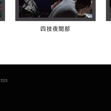
四技夜間部
7175